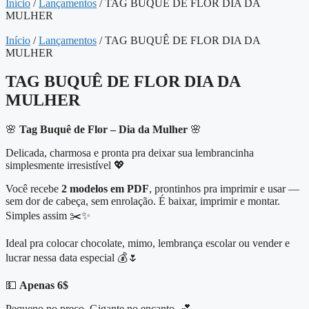
Início
/
Lançamentos
/ TAG BUQUÊ DE FLOR DIA DA
MULHER
Início
/
Lançamentos
/ TAG BUQUÊ DE FLOR DIA DA
MULHER
TAG BUQUÊ DE FLOR DIA DA
MULHER
🌸
Tag Buquê de Flor – Dia da Mulher
🌸
Delicada, charmosa e pronta pra deixar sua lembrancinha
simplesmente irresistível 💖
Você recebe
2 modelos em PDF
, prontinhos pra imprimir e usar —
sem dor de cabeça, sem enrolação. É baixar, imprimir e montar.
Simples assim ✂️✨
Ideal pra colocar chocolate, mimo, lembrança escolar ou vender e
lucrar nessa data especial 💰🌷
💵
Apenas 6$
Pequeno no preço. Gigante no encanto. 💕