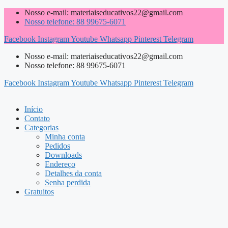
Pular
Nosso e-mail: materiaiseducativos22@gmail.com
para
Nosso telefone: 88 99675-6071
o
Facebook
Instagram
Youtube
Whatsapp
Pinterest
Telegram
conteúdo
Nosso e-mail: materiaiseducativos22@gmail.com
Nosso telefone: 88 99675-6071
Facebook
Instagram
Youtube
Whatsapp
Pinterest
Telegram
Início
Contato
Categorias
Minha conta
Pedidos
Downloads
Endereço
Detalhes da conta
Senha perdida
Gratuitos