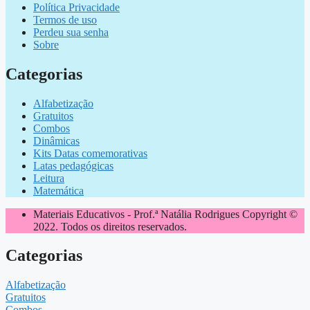
Política Privacidade
Termos de uso
Perdeu sua senha
Sobre
Categorias
Alfabetização
Gratuitos
Combos
Dinâmicas
Kits Datas comemorativas
Latas pedagógicas
Leitura
Matemática
Materiais Educativos - Prof.ª Natália Rodrigues Copyright ©
2022. Todos os direitos reservados.
Categorias
Alfabetização
Gratuitos
Combos