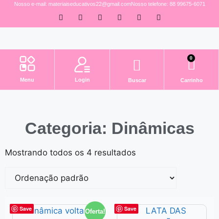
Nosso e-mail: materiaiseducativos22@gmail.com
Nosso telefone: 88 99675-6071
0
Login
Menu
Buscar
Carrinho
Categoria: Dinâmicas
Mostrando todos os 4 resultados
Save
Save
Oferta!