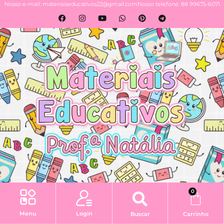
Nosso e-mail: materiaiseducativos22@gmail.com
Nosso telefone: 88 99675-6071
0
Login
Menu
Buscar
Carrinho