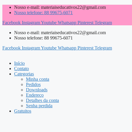
Pular
Nosso e-mail: materiaiseducativos22@gmail.com
para
Nosso telefone: 88 99675-6071
o
Facebook
Instagram
Youtube
Whatsapp
Pinterest
Telegram
conteúdo
Nosso e-mail: materiaiseducativos22@gmail.com
Nosso telefone: 88 99675-6071
Facebook
Instagram
Youtube
Whatsapp
Pinterest
Telegram
Início
Contato
Categorias
Minha conta
Pedidos
Downloads
Endereço
Detalhes da conta
Senha perdida
Gratuitos