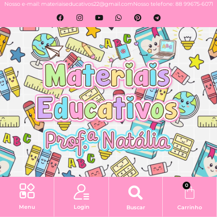
Nosso e-mail: materiaiseducativos22@gmail.com
Nosso telefone: 88 99675-6071
0
Login
Menu
Buscar
Carrinho