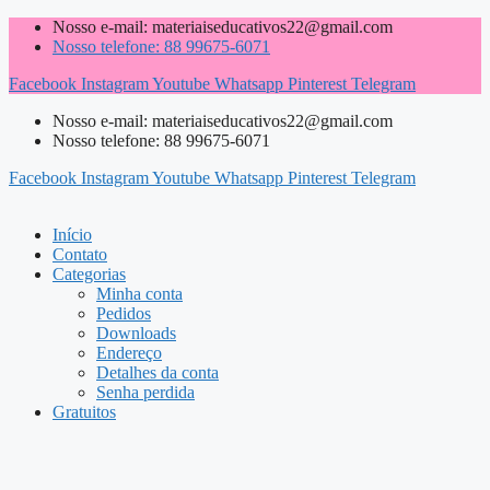
Pular
Nosso e-mail: materiaiseducativos22@gmail.com
para
Nosso telefone: 88 99675-6071
o
Facebook
Instagram
Youtube
Whatsapp
Pinterest
Telegram
conteúdo
Nosso e-mail: materiaiseducativos22@gmail.com
Nosso telefone: 88 99675-6071
Facebook
Instagram
Youtube
Whatsapp
Pinterest
Telegram
Início
Contato
Categorias
Minha conta
Pedidos
Downloads
Endereço
Detalhes da conta
Senha perdida
Gratuitos