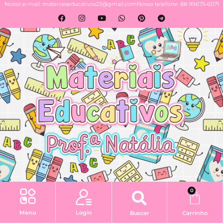
Nosso e-mail: materiaiseducativos22@gmail.com
Nosso telefone: 88 99675-6071
0
Login
Menu
Buscar
Carrinho