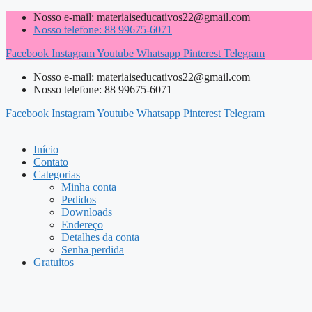
Pular
Nosso e-mail: materiaiseducativos22@gmail.com
para
Nosso telefone: 88 99675-6071
o
Facebook
Instagram
Youtube
Whatsapp
Pinterest
Telegram
conteúdo
Nosso e-mail: materiaiseducativos22@gmail.com
Nosso telefone: 88 99675-6071
Facebook
Instagram
Youtube
Whatsapp
Pinterest
Telegram
Início
Contato
Categorias
Minha conta
Pedidos
Downloads
Endereço
Detalhes da conta
Senha perdida
Gratuitos