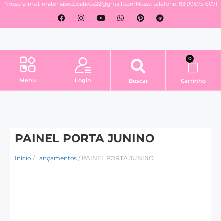
Nosso e-mail: materiaiseducativos22@gmail.com
Nosso telefone: 88 99675-6071
0
Login
Menu
Buscar
Carrinho
PAINEL PORTA JUNINO
Início
/
Lançamentos
/ PAINEL PORTA JUNINO