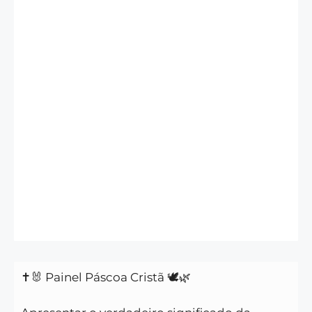
✝️🐰 Painel Páscoa Cristã 🕊️🌿