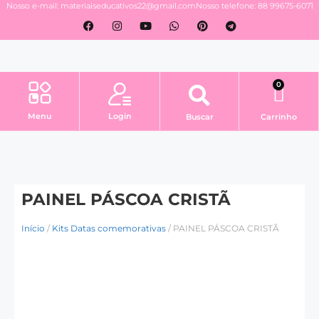
Nosso e-mail: materiaiseducativos22@gmail.com
Nosso telefone: 88 99675-6071
0
Login
Menu
Buscar
Carrinho
PAINEL PÁSCOA CRISTÃ
Início
/
Kits Datas comemorativas
/ PAINEL PÁSCOA CRISTÃ