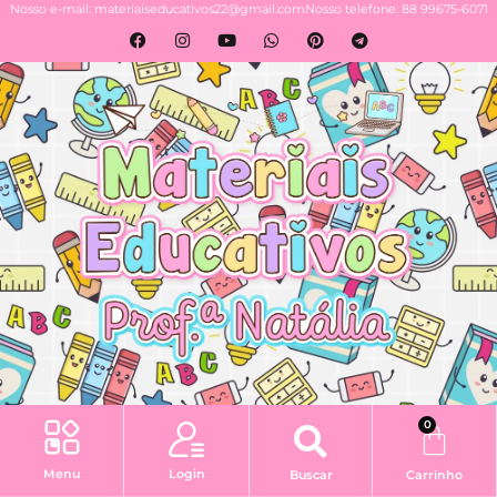
Nosso e-mail: materiaiseducativos22@gmail.com
Nosso telefone: 88 99675-6071
0
Login
Menu
Buscar
Carrinho