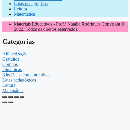
Latas pedagógicas
Leitura
Matemática
Materiais Educativos - Prof.ª Natália Rodrigues Copyright ©
2022. Todos os direitos reservados.
Categorias
Alfabetização
Gratuitos
Combos
Dinâmicas
Kits Datas comemorativas
Latas pedagógicas
Leitura
Matemática