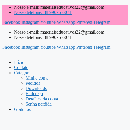
Pular
Nosso e-mail: materiaiseducativos22@gmail.com
para
Nosso telefone: 88 99675-6071
o
Facebook
Instagram
Youtube
Whatsapp
Pinterest
Telegram
conteúdo
Nosso e-mail: materiaiseducativos22@gmail.com
Nosso telefone: 88 99675-6071
Facebook
Instagram
Youtube
Whatsapp
Pinterest
Telegram
Início
Contato
Categorias
Minha conta
Pedidos
Downloads
Endereço
Detalhes da conta
Senha perdida
Gratuitos