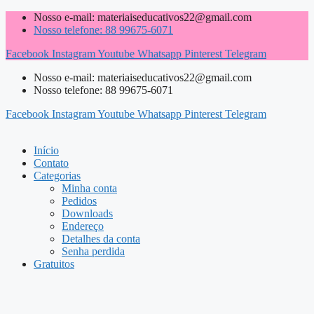
Pular
Nosso e-mail: materiaiseducativos22@gmail.com
para
Nosso telefone: 88 99675-6071
o
Facebook
Instagram
Youtube
Whatsapp
Pinterest
Telegram
conteúdo
Nosso e-mail: materiaiseducativos22@gmail.com
Nosso telefone: 88 99675-6071
Facebook
Instagram
Youtube
Whatsapp
Pinterest
Telegram
Início
Contato
Categorias
Minha conta
Pedidos
Downloads
Endereço
Detalhes da conta
Senha perdida
Gratuitos