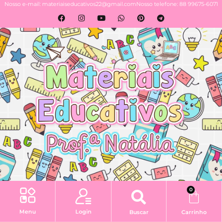
Nosso e-mail: materiaiseducativos22@gmail.com
Nosso telefone: 88 99675-6071
0
Login
Menu
Buscar
Carrinho