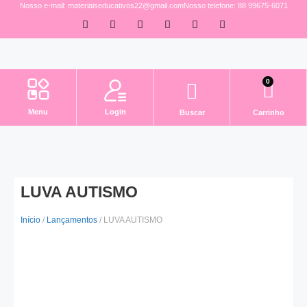
Nosso e-mail: materiaiseducativos22@gmail.com
Nosso telefone: 88 99675-6071
0
Login
Menu
Buscar
Carrinho
LUVA AUTISMO
Início
/
Lançamentos
/ LUVA AUTISMO