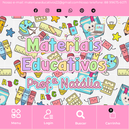
Nosso e-mail: materiaiseducativos22@gmail.com
Nosso telefone: 88 99675-6071
0
Login
Menu
Buscar
Carrinho