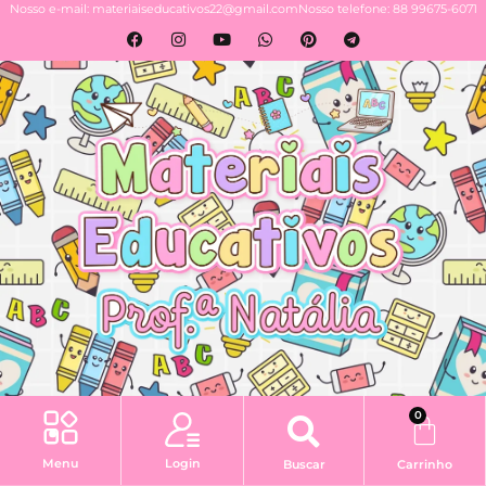
Nosso e-mail: materiaiseducativos22@gmail.com
Nosso telefone: 88 99675-6071
0
Login
Menu
Buscar
Carrinho