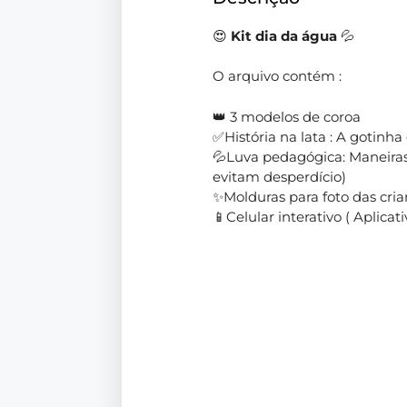
😍
Kit dia da água
💦
O arquivo contém :
👑 3 modelos de coroa
✅História na lata : A gotinha c
💦Luva pedagógica: Maneiras
evitam desperdício)
✨Molduras para foto das cri
📱Celular interativo ( Aplica