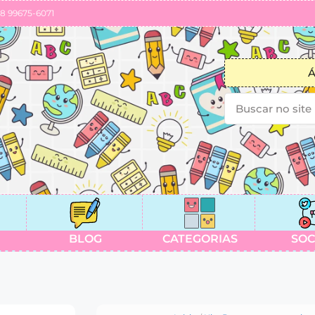
88 99675-6071
Á
BLOG
CATEGORIAS
SOC