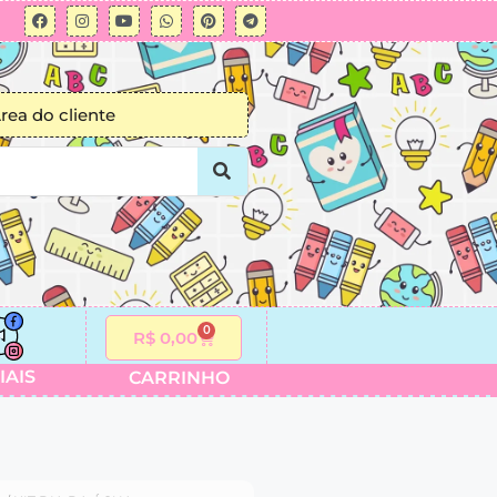
rea do cliente
0
R$
0,00
IAIS
CARRINHO