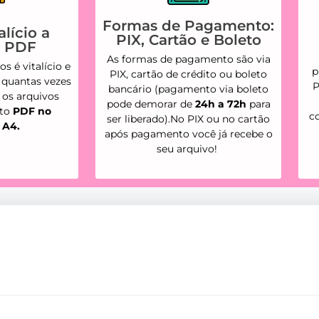
Formas de Pagamento:
lício a
PIX, Cartão e Boleto
s PDF
As formas de pagamento são via
s é vitalício e
p
PIX, cartão de crédito ou boleto
 quantas vezes
P
bancário (pagamento via boleto
s os arquivos
pode demorar de
24h a 72h
para
ato
PDF no
c
ser liberado).No PIX ou no cartão
 A4.
após pagamento você já recebe o
seu arquivo!