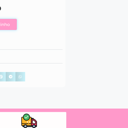
0
rinho