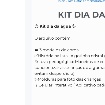
Início
/
Kits Datas comemorativa
KIT DIA D
😍
Kit dia da água
💦
O arquivo contém :
👑 3 modelos de coroa
✅História na lata : A gotinha cristal 
💦Luva pedagógica: Maneiras de e
concientizar as crianças de alguma
evitam desperdício)
✨Molduras para foto das crianças
📱Celular interativo ( Aplicativo ca