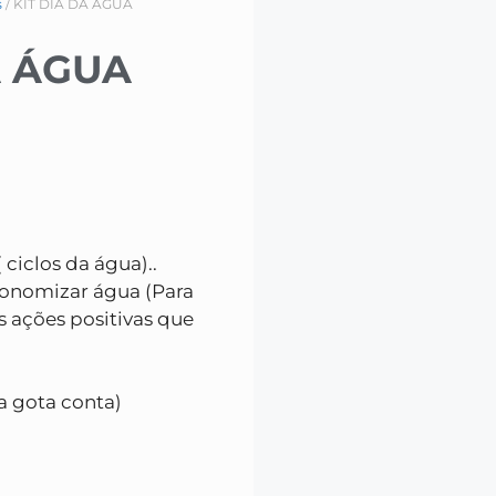
s
/ KIT DIA DA ÁGUA
A ÁGUA
( ciclos da água)..
conomizar água (Para
s ações positivas que
da gota conta)