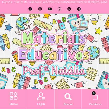
Nosso e-mail: materiaiseducativos22@gmail.com
Nosso telefone: 88 99675-6071
0
Login
Menu
Buscar
Carrinho