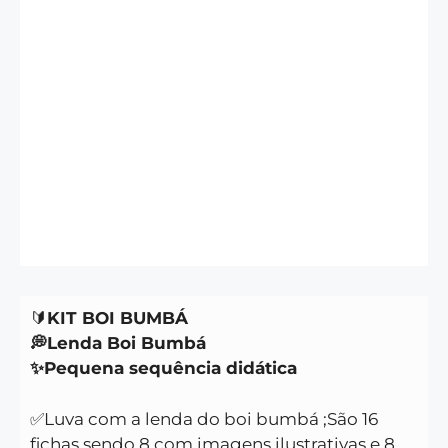
🔰
KIT BOI BUMBÁ
💭Lenda Boi Bumbá
✨Pequena sequência didática
✅Luva com a lenda do boi bumbá ;São 16
fichas sendo 8 com imagens ilustrativas e 8