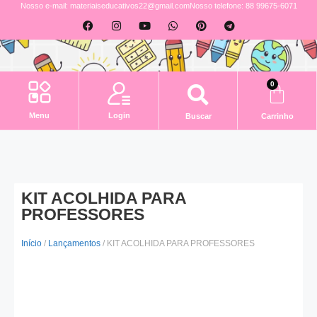
Nosso e-mail: materiaiseducativos22@gmail.com
Nosso telefone: 88 99675-6071
0
Login
Menu
Buscar
Carrinho
KIT ACOLHIDA PARA
PROFESSORES
Início
/
Lançamentos
/ KIT ACOLHIDA PARA PROFESSORES