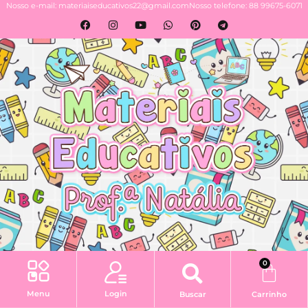
Nosso e-mail: materiaiseducativos22@gmail.com
Nosso telefone: 88 99675-6071
0
Login
Menu
Buscar
Carrinho