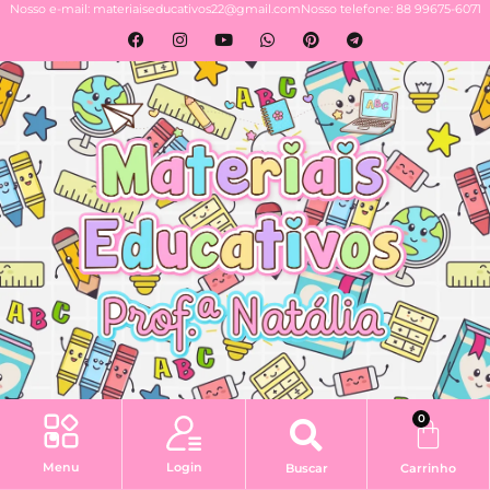
Nosso e-mail: materiaiseducativos22@gmail.com
Nosso telefone: 88 99675-6071
0
Login
Menu
Buscar
Carrinho