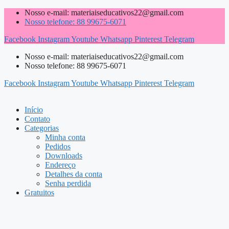
Pular
Nosso e-mail: materiaiseducativos22@gmail.com
para
Nosso telefone: 88 99675-6071
o
Facebook
Instagram
Youtube
Whatsapp
Pinterest
Telegram
conteúdo
Nosso e-mail: materiaiseducativos22@gmail.com
Nosso telefone: 88 99675-6071
Facebook
Instagram
Youtube
Whatsapp
Pinterest
Telegram
Início
Contato
Categorias
Minha conta
Pedidos
Downloads
Endereço
Detalhes da conta
Senha perdida
Gratuitos