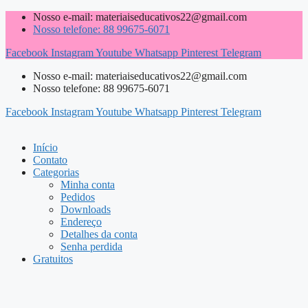
Pular
Nosso e-mail: materiaiseducativos22@gmail.com
para
Nosso telefone: 88 99675-6071
o
Facebook
Instagram
Youtube
Whatsapp
Pinterest
Telegram
conteúdo
Nosso e-mail: materiaiseducativos22@gmail.com
Nosso telefone: 88 99675-6071
Facebook
Instagram
Youtube
Whatsapp
Pinterest
Telegram
Início
Contato
Categorias
Minha conta
Pedidos
Downloads
Endereço
Detalhes da conta
Senha perdida
Gratuitos