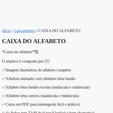
Início
/
Lançamentos
/ CAIXA DO ALFABETO
CAIXA DO ALFABETO
*Caixa do alfabeto*🥰
O arquivo é composto por 👇🏻
✅Imagens ilustrativas do alfabeto completo
✅Alfabeto animado com olhinhos letra bastão
✅Alfabeto letra bastão escolar (maiúscula e minúscula)
✅Alfabeto letra cursiva (maiúscula e minúscula)
✅Caixa em PDF para montagem( fácil e prático)
✨As fichas tem TAM de 9 por 9 legível e bem chamativa!