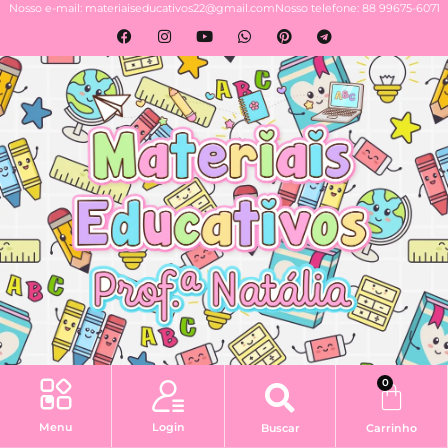
Nosso e-mail: materiaiseducativos22@gmail.com
Nosso telefone: 88 99675-6071
0
Login
Menu
Buscar
Carrinho