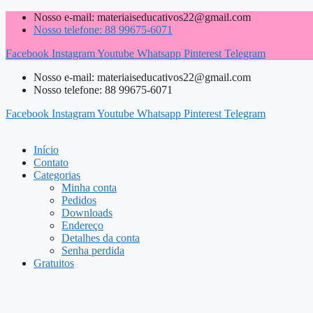
Pular
Nosso e-mail: materiaiseducativos22@gmail.com
para
Nosso telefone: 88 99675-6071
o
Facebook
Instagram
Youtube
Whatsapp
Pinterest
Telegram
conteúdo
Nosso e-mail: materiaiseducativos22@gmail.com
Nosso telefone: 88 99675-6071
Facebook
Instagram
Youtube
Whatsapp
Pinterest
Telegram
Início
Contato
Categorias
Minha conta
Pedidos
Downloads
Endereço
Detalhes da conta
Senha perdida
Gratuitos