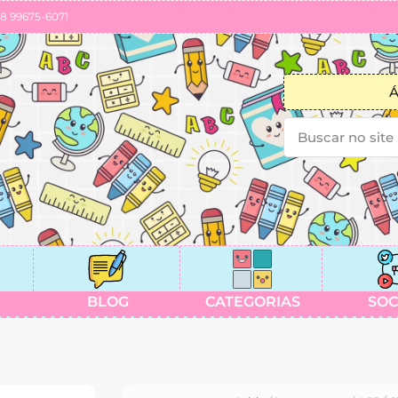
88 99675-6071
Á
BLOG
CATEGORIAS
SOC