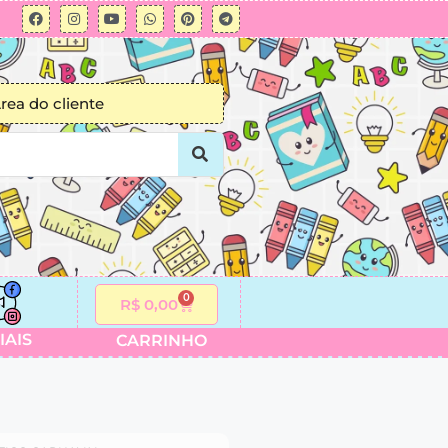
rea do cliente
0
R$
0,00
IAIS
CARRINHO