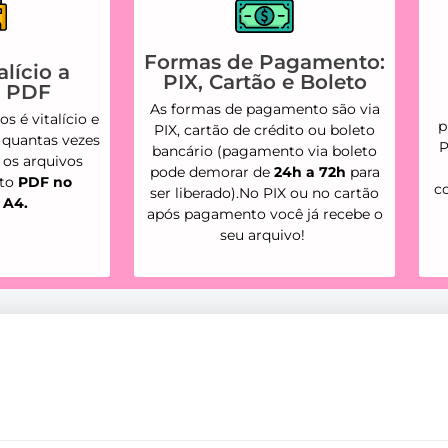
Formas de Pagamento:
lício a
PIX, Cartão e Boleto
s PDF
As formas de pagamento são via
s é vitalício e
p
PIX, cartão de crédito ou boleto
 quantas vezes
P
bancário (pagamento via boleto
s os arquivos
pode demorar de
24h a 72h
para
ato
PDF no
c
ser liberado).No PIX ou no cartão
 A4.
após pagamento você já recebe o
seu arquivo!