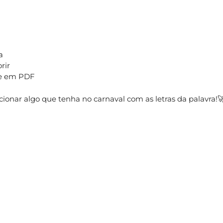
a
rir
be em PDF
acionar algo que tenha no carnaval com as letras da palavra!